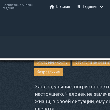
Бесплатные онлайн
Главная
Гадания
гадания
отстрененность
отсутствие разви
безразличие
Хандра, уныние, погруженност
настоящего. Человек не замеча
жизни, в своей ситуации, ему с
слепота.