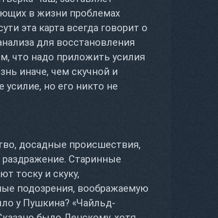
ающих в жизни проблемах
ути эта карта всегда говорит о
анализа для восстановления
ом, что надо приложить усилия
знь иначе, чем скучной и
 усилие, но его никто не
тво, досадные происшествия,
 раздражение. Старинные
т тоску и скуку,
ные подозрения, воображаемую
ыло у Пушкина? «Чайльд-
Сказано было Ленскому, хотя