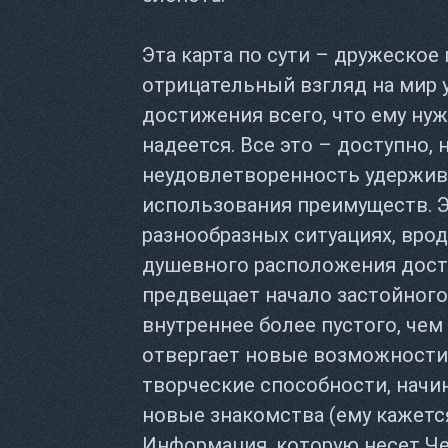
Эта карта по сути – дружеское
отрицательный взгляд на мир 
достижения всего, что ему нуж
надеется. Все это – доступно,
неудовлетворенность удержива
использования преимуществ. Э
разнообразных ситуациях, вроде
душевного расположения досто
предвещает начало застойного
внутреннее более пустого, чем
отвергает новые возможности,
творческие способности, начи
новые знакомства (ему кажется
Информация, которую несет Че