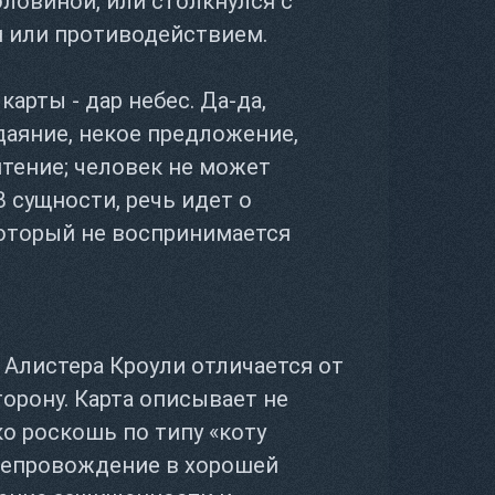
ловиной, или столкнулся с
 или противодействием.
арты - дар небес. Да-да,
даяние, некое предложение,
ятение; человек не может
В сущности, речь идет о
оторый не воспринимается
 Алистера Кроули отличается от
орону. Карта описывает не
ко роскошь по типу «коту
репровождение в хорошей