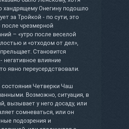
о хандрящему Онегину подошло
т за Тройкой - по сути, это
» после чрезмерной
аний – «утро после веселой
ялостью и «отходом от дел»,
 прельщает. Становится
- негативное влияние
-то явно переусердствовали.
е состояния Четверки Чаш
манными. Возможно, ситуация, в
, вызывает у него досаду, или
ляет сомневаться, или он
ные подозрения и