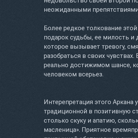
недовольство своей второй по
неожиданными препятствиями
Более редкое толкование этой к
подарок судьбы, ее милость и 
которое вызывает тревогу, см
разобраться в своих чувствах. 
реально достижимом шансе, к
человеком всерьез.
Интерепретация этого Аркана у
традиционной в позитивную ст
столько скуку и апатию, сколь
масленица». Приятное времяп