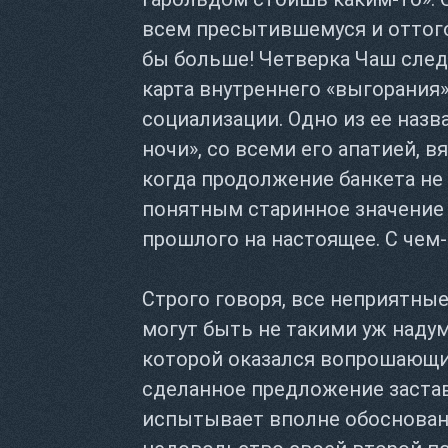
всем пресытившемуся и оттог
бы больше! Четверка Чаш следуе
карта внутреннего «выгорания
социализации. Одно из ее назв
ночи», со всеми его апатией, в
когда продолжение банкета не
понятным старинное значение 
прошлого на настоящее. С чем
Строго говоря, все неприятны
могут быть не такими уж наду
которой оказался вопрошающий
сделанное предложение застав
испытывает вполне обоснован