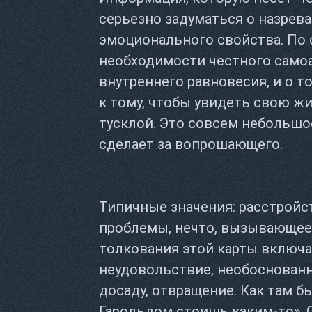
серьезно задуматься о назрев
эмоционального свойства. По с
необходимости честного само
внутреннего равновесия, и о т
к тому, чтобы увидеть свою жи
тусклой. Это совсем небольшое
сделает за вопрошающего.
Типичные значения: расстройс
проблемы, нечто, вызывающее
толкования этой карты включаю
неудовольствие, необоснован
досаду, отвращение. Как там б
Гарольдом стоишь каким-то». 