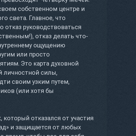
своем собственном центре и
о света. Главное, что
о отказ руководствоваться
твенным!), отказ делать что-
внутреннему ощущению
другим или просто
тиям. Это карта духовной
й личностной силы,
дти своим узким путем,
иков (или хотя бы
, который отказался от участия
зад» и защищается от любых