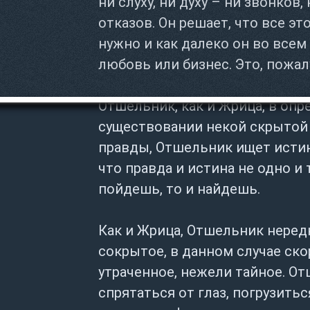
ни слуху, ни духу – ни звонков
отказов. Он решает, что все эт
нужно и как далеко он во всем 
любовь или бизнес. Это, пожал
Отшельник, как и Жрица, в опр
существовании некой скрытой
правды, Отшельник ищет истин
что правда и истина не одно и 
пойдешь, то и найдешь.
Как и Жрица, Отшельник неред
сокрытое, в данном случае ско
утраченное, нежели тайное. О
спрятаться от глаз, погрузитьс