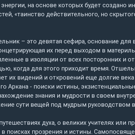
подвести черту под чем-то, чт
энергии, на основе которых будет создано и
предвещаемое им временное о
тей, «таинство действительного, но скрытог
покажут другие карты расклада
Отшельник придает силы и соб
льник – это девятая сефира, основание для 
сконцентрироваться на главном
концетрирующая их перед выходом в материль
запросто может оказаться дос
пленные в изоляции от всех посторонних и 
характера, и не относится к т
ю, когда для этого приходит время. Отшельн
деловом ежедневнике. Отшель
свет их видений и откровений еще долгие век
активности – скорее, карта ух
ого Аркана - поиски истины, экзистенциальн
ожидать продвижения в суетны
нахождение знания и мудрости в своем внут
указывается, что «это карта м
ение сути вещей под мудрым руководством в
свершений».
путешествиях духа, о великих учителях или п
Отшельник товарищ неспешный,
 в поисках прозрения и истины. Самопосвяще