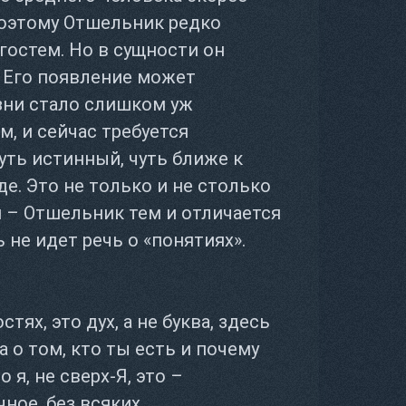
Поэтому Отшельник редко
гостем. Но в сущности он
. Его появление может
зни стало слишком уж
, и сейчас требуется
уть истинный, чуть ближе к
де. Это не только и не столько
 – Отшельник тем и отличается
 не идет речь о «понятиях».
тях, это дух, а не буква, здесь
 а о том, кто ты есть и почему
 я, не сверх-Я, это –
ное, без всяких