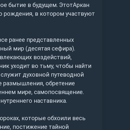
о-то забыть. Приведет ли
ное бытие в будущем. ЭтотАркан
диночество к лучшей жизни,
о рождения, в котором участвуют
.
ранность для того, что
все ранее представленных
, но только это «главное»
ный мир (десятая сефира).
тижениями сугубо внутреннего
отвлекающих воздействий,
ем целям, которые расписаны в
ик уходит во тьму, чтобы найти
ник не есть карта внешней
а служит духовной путеводной
ода от нее. По нему редко можно
ые размышления, обретение
х делах. Хотя у Гегенхайма
реннем мире, самопосвящение.
удрости, достижений и
нутреннего наставника.
ророках, которые обхоили весь
 а потому его появление в
ние, постижение тайной