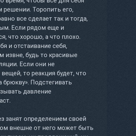
о время, чтобы все для себя
м решении. Торопить его,
равно все сделает так и тогда,
ым. Если рядом еще и
я, что хорошо, а что плохо.
бя и отстаивание себя,
 извне, будь то красивые
ляции. Если они не
ещей, то реакция будет, что
на брюкву». Подстегивать
казывать давление
аст.
ез занят определением своей
этом внешне от него может быть