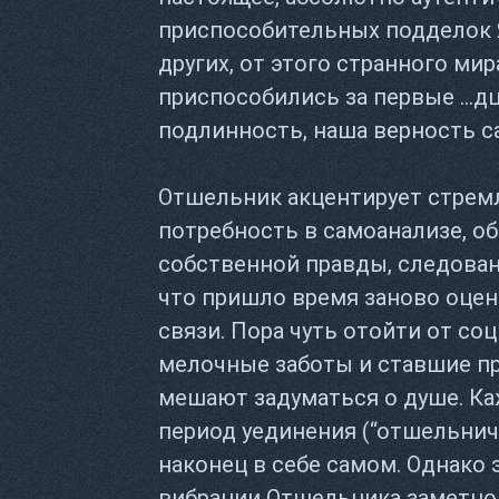
приспособительных подделок Я
других, от этого странного мир
приспособились за первые ...д
подлинность, наша верность с
Отшельник акцентирует стрем
потребность в самоанализе, о
собственной правды, следован
что пришло время заново оцен
связи. Пора чуть отойти от со
мелочные заботы и ставшие п
мешают задуматься о душе. Ка
период уединения (“отшельнич
наконец в себе самом. Однако 
вибрации Отшельника заметно