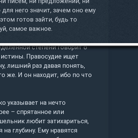
, ни писем, ни предложений, ни
о для него значит, зачем оно ему
этом готов зайти, будь то
уй, самое важное.
еделенной степени говорит о
 истины. Правосудие ищет
у, лишний раз давая понять,
то же. И он находит, ибо по что
ко указывает на нечто
рее – спрятанное или
тшельник любит затихариться,
я на глубину. Ему нравятся