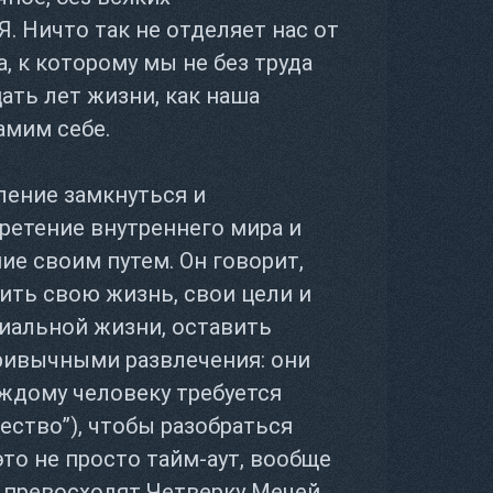
. Ничто так не отделяет нас от
а, к которому мы не без труда
цать лет жизни, как наша
амим себе.
ление замкнуться и
бретение внутреннего мира и
ие своим путем. Он говорит,
ить свою жизнь, свои цели и
циальной жизни, оставить
ривычными развлечения: они
ждому человеку требуется
ество”), чтобы разобраться
это не просто тайм-аут, вообще
 превосходят Четверку Мечей.