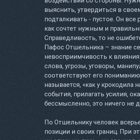
воздействий со стороны. Нужн
выяснить, утвердиться в свое
подталкивать - пустое. Он все 
как сочтет нужным и правильн
Справедливость, то не ошибетс
Пафос Отшельника – знание се
невосприимчивость к влияниям
слова, угрозы, уговоры, манипу
соответствуют его пониманию в
называется, «как у крокодила 
события, прилагать усилия, о
бессмысленно, это ничего не д
По Отшельнику человек всерь
позиции и своих границ. При 