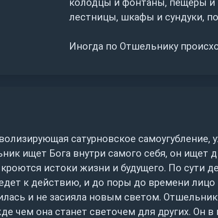
колодцы и фонтаны, пещеры и 
лестницы, шкафы и сундуки, п
Иногда по Отшельнику происхо
учителя, наставника, духовног
о получении ценного совета.
В старинных толкованиях указ
предсказывать не только духов
странствие, путешествие, особ
волизирующая сатурновское самоугубление, ух
значимые места.
льник ищет Бога внутри самого себя, он ищет 
 кроются истоки жизни и будущего. По сути де
едет к действию, и до поры до времени лицо
Считается, что как сигнифика
стилась и не засияла новым светом. Отшельни
говорит не столько об одиноч
де чем она станет светочем для других. Он в