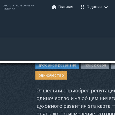
Бесплатные онлайн
Главная
Гадания
гадания
духовное развитие
поиск себя
одиночество
Отшельник приобрел репутаци
одиночество и «в общем ничего
духовного развития эта карта 
опять же то измерение, которо