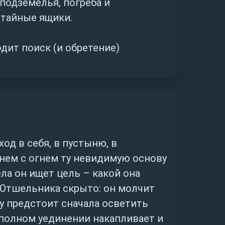
подземелья, погреба и
отайные ящики.
дит поиск (и обретение)
о ведущего, он может говорить
ывается, что Отшельник может
ное, а и вполне буквальное
енно в какие-то духовно
од в себя, в пустыню, в
днем с огнем ту невидимую основу
ла он ищет цель – какой она
 Отшельника скрыто: он молчит
тор прошлого Отшельник
ку предстоит сначала осветить
естве, сколько о стремлении
 полном уединении накапливает и