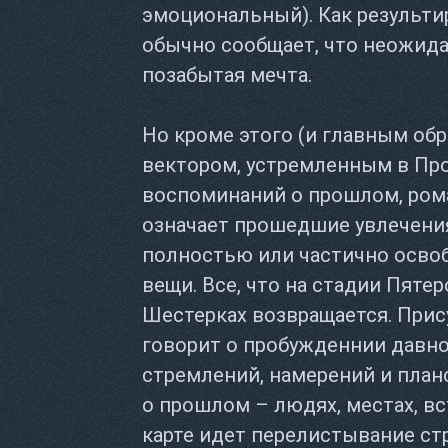
эмоциональный). Как результир
обычно сообщает, что неожида
позабытая мечта.
Но кроме этого (и главным обр
вектором, устремленным в Про
воспоминаний о прошлом, рома
означает прошедшие увлечени
полностью или частично осво
вещи. Все, что на стадии Пяте
Шестерках возвращается. Прис
говорит о пробужденнии давн
стремлений, намерений и план
о прошлом – людях, местах, вст
карте идет перелистывание ст