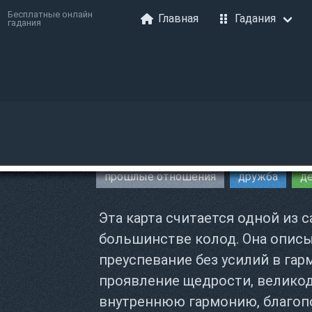
Бесплатные онлайн
Главная
Гадания
гадания
прошлые отношения
дружба
д
Эта карта считается одной из 
большинстве колод. Она опис
преуспевание без усилий в гар
проявление щедрости, великод
внутреннюю гармонию, благоп