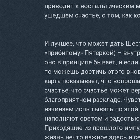
приводит к ностальгическим 
ушедшем счастье, о том, как к
И лучшее, что может дать Шес
«прибитому» Пятеркой) – внутр
оно в принципе бывает, и если
то можешь достичь этого вновь
карта показывает, что вопрош
счастье, что счастье может ве
благоприятном раскладе. Чувс
начинаем испытывать по этой 
наполняют светом и радостью
Приходящие из прошлого импу
жизнь нечто важное здесь и се