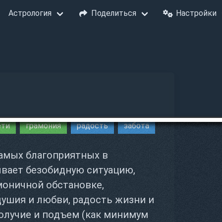
Астрология
Поделиться
Настройки
ети
грамония
радость
забота
самых благоприятных в
ывает безобидную ситуацию,
моничной обстановке,
ушия и любви, радость жизни и
олучие и подъем (как минимум