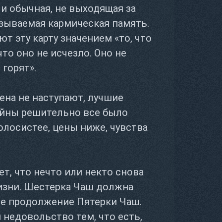
 и обычная, не выходящая за
азываемая кармическая память.
т эту карту значением «то, что
что оно не исчезло. Оно не
 горят».
на не наступают, лучшие
ойны решительно все было
голосистее, цены ниже, чувства
т, что нечто или некто снова
изни. Шестерка Чаш должна
ое продолжение Пятерки Чаш.
и недовольство тем, что есть,