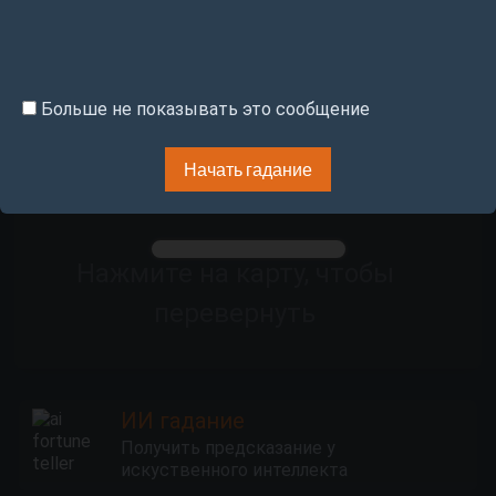
Таро, искусственный интеллект может
бесплатно прочитать для вас этот
расклад
Больше не показывать это сообщение
3. Конечный результат
Начать гадание
Нажмите на карту, чтобы
перевернуть
ИИ гадание
Получить предсказание у
искуственного интеллекта